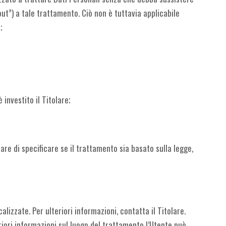
out”) a tale trattamento. Ciò non è tuttavia applicabile
;
 investito il Titolare;
re di specificare se il trattamento sia basato sulla legge,
alizzate. Per ulteriori informazioni, contatta il Titolare.
eriori informazioni sul luogo del trattamento l’Utente può