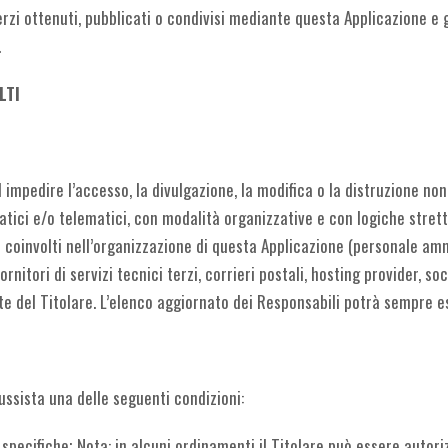
rzi ottenuti, pubblicati o condivisi mediante questa Applicazione e ga
.
LTI
 impedire l’accesso, la divulgazione, la modifica o la distruzione non
ici e/o telematici, con modalità organizzative e con logiche strettam
i coinvolti nell’organizzazione di questa Applicazione (personale amm
nitori di servizi tecnici terzi, corrieri postali, hosting provider, 
e del Titolare. L’elenco aggiornato dei Responsabili potrà sempre es
sussista una delle seguenti condizioni:
à specifiche; Nota: in alcuni ordinamenti il Titolare può essere auto