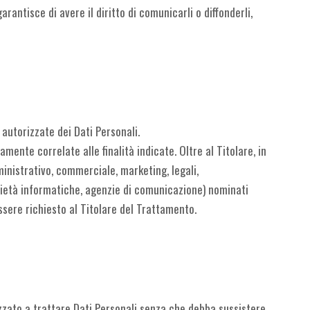
rantisce di avere il diritto di comunicarli o diffonderli,
 autorizzate dei Dati Personali.
ente correlate alle finalità indicate. Oltre al Titolare, in
inistrativo, commerciale, marketing, legali,
società informatiche, agenzie di comunicazione) nominati
sere richiesto al Titolare del Trattamento.
rizzato a trattare Dati Personali senza che debba sussistere