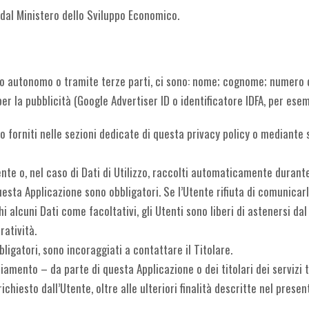
 dal Ministero dello Sviluppo Economico.
do autonomo o tramite terze parti, ci sono: nome; cognome; numero di 
i per la pubblicità (Google Advertiser ID o identificatore IDFA, per ese
o forniti nelle sezioni dedicate di questa privacy policy o mediante s
nte o, nel caso di Dati di Utilizzo, raccolti automaticamente durante
questa Applicazione sono obbligatori. Se l’Utente rifiuta di comunica
chi alcuni Dati come facoltativi, gli Utenti sono liberi di astenersi d
ratività.
ligatori, sono incoraggiati a contattare il Titolare.
ciamento – da parte di questa Applicazione o dei titolari dei servizi 
richiesto dall’Utente, oltre alle ulteriori finalità descritte nel pres