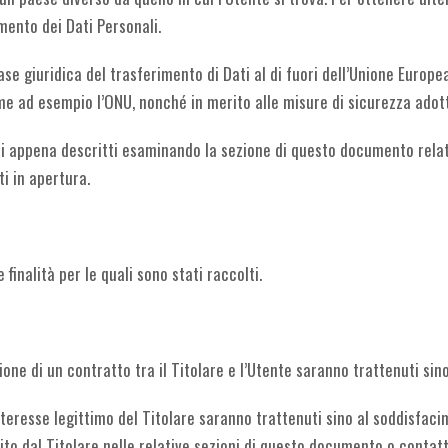
amento dei Dati Personali.
ase giuridica del trasferimento di Dati al di fuori dell’Unione Europe
me ad esempio l’ONU, nonché in merito alle misure di sicurezza adott
ti appena descritti esaminando la sezione di questo documento relati
i in apertura.
 finalità per le quali sono stati raccolti.
zione di un contratto tra il Titolare e l’Utente saranno trattenuti si
l’interesse legittimo del Titolare saranno trattenuti sino al soddisfac
ito dal Titolare nelle relative sezioni di questo documento o contatt