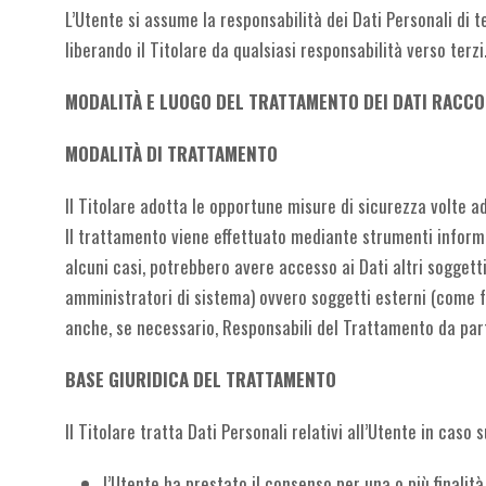
L’Utente si assume la responsabilità dei Dati Personali di te
liberando il Titolare da qualsiasi responsabilità verso terzi
MODALITÀ E LUOGO DEL TRATTAMENTO DEI DATI RACCO
MODALITÀ DI TRATTAMENTO
Il Titolare adotta le opportune misure di sicurezza volte ad
Il trattamento viene effettuato mediante strumenti informat
alcuni casi, potrebbero avere accesso ai Dati altri soggett
amministratori di sistema) ovvero soggetti esterni (come for
anche, se necessario, Responsabili del Trattamento da part
BASE GIURIDICA DEL TRATTAMENTO
Il Titolare tratta Dati Personali relativi all’Utente in caso 
l’Utente ha prestato il consenso per una o più finalit