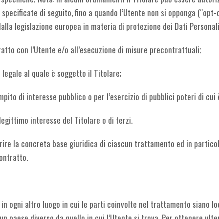
e specificate di seguito, fino a quando l’Utente non si opponga (“opt-
dalla legislazione europea in materia di protezione dei Dati Personali
ratto con l’Utente e/o all’esecuzione di misure precontrattuali;
legale al quale è soggetto il Titolare;
ito di interesse pubblico o per l’esercizio di pubblici poteri di cui è
egittimo interesse del Titolare o di terzi.
ire la concreta base giuridica di ciascun trattamento ed in particola
ontratto.
 in ogni altro luogo in cui le parti coinvolte nel trattamento siano loc
 un paese diverso da quello in cui l’Utente si trova. Per ottenere ult